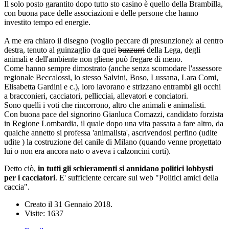
Il solo posto garantito dopo tutto sto casino è quello della Brambilla,
con buona pace delle associazioni e delle persone che hanno
investito tempo ed energie.
A me era chiaro il disegno (voglio peccare di presunzione): al centro
destra, tenuto al guinzaglio da quei
buzzurri
della Lega, degli
animali e dell'ambiente non gliene può fregare di meno.
Come hanno sempre dimostrato (anche senza scomodare l'assessore
regionale Beccalossi, lo stesso Salvini, Boso, Lussana, Lara Comi,
Elisabetta Gardini e c.), loro lavorano e strizzano entrambi gli occhi
a bracconieri, cacciatori, pellicciai, allevatori e conciatori.
Sono quelli i voti che rincorrono, altro che animali e animalisti.
Con buona pace del signorino Gianluca Comazzi, candidato forzista
in Regione Lombardia, il quale dopo una vita passata a fare altro, da
qualche annetto si professa 'animalista', ascrivendosi perfino (udite
udite ) la costruzione del canile di Milano (quando venne progettato
lui o non era ancora nato o aveva i calzoncini corti).
Detto ciò,
in tutti gli schieramenti si annidano politici lobbysti
per i cacciatori
. E' sufficiente cercare sul web "Politici amici della
caccia".
Creato il
31 Gennaio 2018
.
Visite: 1637