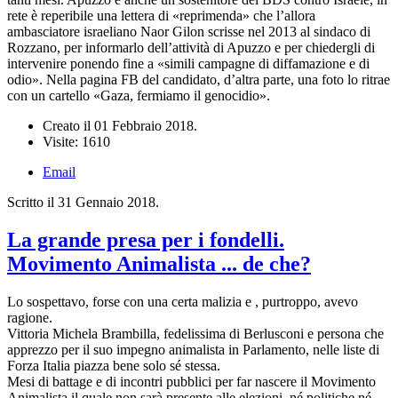
rete è reperibile una lettera di «reprimenda» che l’allora
ambasciatore israeliano Naor Gilon scrisse nel 2013 al sindaco di
Rozzano, per informarlo dell’attività di Apuzzo e per chiedergli di
intervenire ponendo fine a «simili campagne di diffamazione e di
odio». Nella pagina FB del candidato, d’altra parte, una foto lo ritrae
con un cartello «Gaza, fermiamo il genocidio».
Creato il
01 Febbraio 2018
.
Visite: 1610
Email
Scritto il
31 Gennaio 2018
.
La grande presa per i fondelli.
Movimento Animalista ... de che?
Lo sospettavo, forse con una certa malizia e , purtroppo, avevo
ragione.
Vittoria Michela Brambilla, fedelissima di Berlusconi e persona che
apprezzo per il suo impegno animalista in Parlamento, nelle liste di
Forza Italia piazza bene solo sé stessa.
Mesi di battage e di incontri pubblici per far nascere il Movimento
Animalista il quale non sarà presente alle elezioni, né politiche né