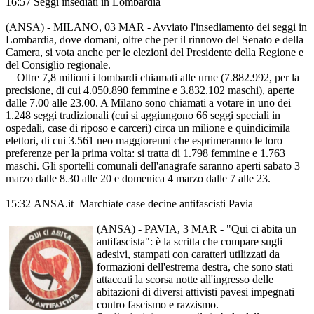
16:57
Seggi insediati in Lombardia
(ANSA) - MILANO, 03 MAR - Avviato l'insediamento dei seggi in
Lombardia, dove domani, oltre che per il rinnovo del Senato e della
Camera, si vota anche per le elezioni del Presidente della Regione e
del Consiglio regionale.
Oltre 7,8 milioni i lombardi chiamati alle urne (7.882.992, per la
precisione, di cui 4.050.890 femmine e 3.832.102 maschi), aperte
dalle 7.00 alle 23.00. A Milano sono chiamati a votare in uno dei
1.248 seggi tradizionali (cui si aggiungono 66 seggi speciali in
ospedali, case di riposo e carceri) circa un milione e quindicimila
elettori, di cui 3.561 neo maggiorenni che esprimeranno le loro
preferenze per la prima volta: si tratta di 1.798 femmine e 1.763
maschi. Gli sportelli comunali dell'anagrafe saranno aperti sabato 3
marzo dalle 8.30 alle 20 e domenica 4 marzo dalle 7 alle 23.
15:32 ANSA.it Marchiate case decine antifascisti Pavia
(ANSA) - PAVIA, 3 MAR - "Qui ci abita un
antifascista": è la scritta che compare sugli
adesivi, stampati con caratteri utilizzati da
formazioni dell'estrema destra, che sono stati
attaccati la scorsa notte all'ingresso delle
abitazioni di diversi attivisti pavesi impegnati
contro fascismo e razzismo.