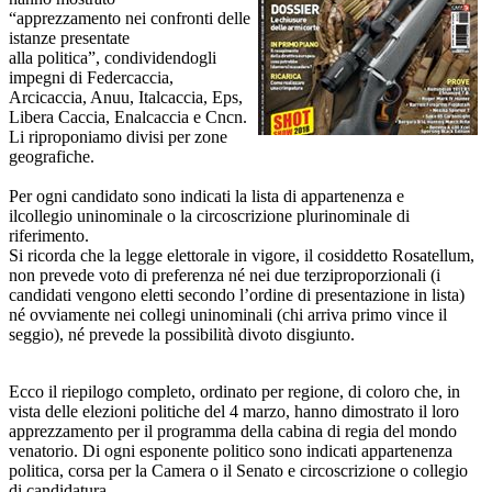
“apprezzamento nei confronti delle
istanze presentate
alla politica”, condividendogli
impegni di Federcaccia,
Arcicaccia, Anuu, Italcaccia, Eps,
Libera Caccia, Enalcaccia e Cncn.
Li riproponiamo divisi per zone
geografiche.
Per ogni candidato sono indicati la lista di appartenenza e
ilcollegio uninominale o la circoscrizione plurinominale di
riferimento.
Si ricorda che la legge elettorale in vigore, il cosiddetto Rosatellum,
non prevede voto di preferenza né nei due terziproporzionali (i
candidati vengono eletti secondo l’ordine di presentazione in lista)
né ovviamente nei collegi uninominali (chi arriva primo vince il
seggio), né prevede la possibilità divoto disgiunto.
Ecco il riepilogo completo, ordinato per regione, di coloro che, in
vista delle elezioni politiche del 4 marzo, hanno dimostrato il loro
apprezzamento per il programma della cabina di regia del mondo
venatorio. Di ogni esponente politico sono indicati appartenenza
politica, corsa per la Camera o il Senato e circoscrizione o collegio
di candidatura.