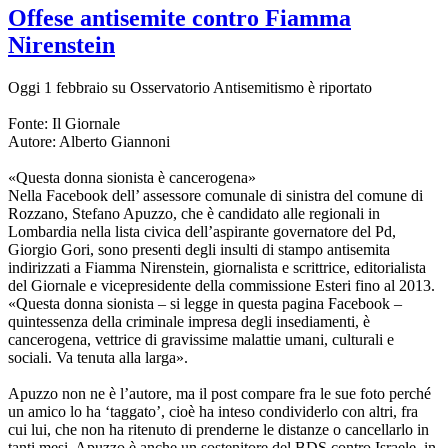
Offese antisemite contro Fiamma
Nirenstein
Oggi 1 febbraio su Osservatorio Antisemitismo è riportato
Fonte: Il Giornale
Autore: Alberto Giannoni
«Questa donna sionista è cancerogena»
Nella Facebook dell’ assessore comunale di sinistra del comune di
Rozzano, Stefano Apuzzo, che è candidato alle regionali in
Lombardia nella lista civica dell’aspirante governatore del Pd,
Giorgio Gori, sono presenti degli insulti di stampo antisemita
indirizzati a Fiamma Nirenstein, giornalista e scrittrice, editorialista
del Giornale e vicepresidente della commissione Esteri fino al 2013.
«Questa donna sionista – si legge in questa pagina Facebook –
quintessenza della criminale impresa degli insediamenti, è
cancerogena, vettrice di gravissime malattie umani, culturali e
sociali. Va tenuta alla larga».
Apuzzo non ne è l’autore, ma il post compare fra le sue foto perché
un amico lo ha ‘taggato’, cioè ha inteso condividerlo con altri, fra
cui lui, che non ha ritenuto di prenderne le distanze o cancellarlo in
tanti mesi. Apuzzo è anche un sostenitore del BDS contro Israele, in