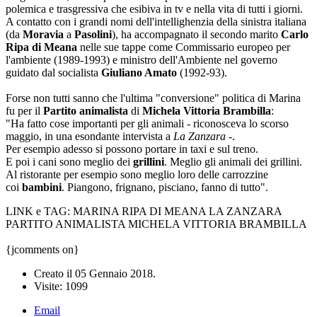
polemica e trasgressiva che esibiva in tv e nella vita di tutti i giorni.
A contatto con i grandi nomi dell'intellighenzia della sinistra italiana
(da
Moravia
a
Pasolini
), ha accompagnato il secondo marito
Carlo
Ripa di Meana
nelle sue tappe come Commissario europeo per
l'ambiente (1989-1993) e ministro dell'Ambiente nel governo
guidato dal socialista
Giuliano Amato
(1992-93).
Forse non tutti sanno che l'ultima "conversione" politica di Marina
fu per il
Partito animalista
di
Michela Vittoria Brambilla
:
"Ha fatto cose importanti per gli animali - riconosceva lo scorso
maggio, in una esondante intervista a
La Zanzara
-.
Per esempio adesso si possono portare in taxi e sul treno.
E poi i cani sono meglio dei
grillini
. Meglio gli animali dei grillini.
Al ristorante per esempio sono meglio loro delle carrozzine
coi
bambini
. Piangono, frignano, pisciano, fanno di tutto".
LINK e TAG: MARINA RIPA DI MEANA LA ZANZARA
PARTITO ANIMALISTA MICHELA VITTORIA BRAMBILLA
{jcomments on}
Creato il
05 Gennaio 2018
.
Visite: 1099
Email