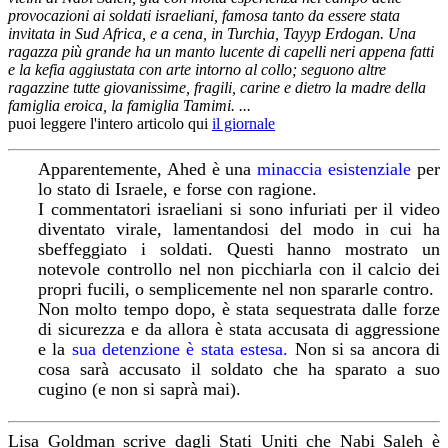
provocazioni ai soldati israeliani, famosa tanto da essere stata
invitata in Sud Africa, e a cena, in Turchia, Tayyp Erdogan. Una
ragazza più grande ha un manto lucente di capelli neri appena fatti
e la kefia aggiustata con arte intorno al collo; seguono altre
ragazzine tutte giovanissime, fragili, carine e dietro la madre della
famiglia eroica, la famiglia Tamimi. ...
puoi leggere l'intero articolo qui
il giornale
Apparentemente, Ahed è una
minaccia esistenziale
per
lo stato di Israele, e forse con ragione.
I commentatori israeliani si sono infuriati per il video
diventato virale, lamentandosi del modo in cui ha
sbeffeggiato i soldati. Questi hanno mostrato un
notevole controllo nel non picchiarla con il calcio dei
propri fucili, o semplicemente nel non spararle contro.
Non molto tempo dopo, è stata sequestrata dalle forze
di sicurezza e da allora è stata accusata di aggressione
e la
sua detenzione è stata estesa.
Non si sa ancora di
cosa sarà accusato il soldato che ha sparato a suo
cugino (e non si saprà mai).
Lisa Goldman scrive dagli Stati Uniti che Nabi Saleh è