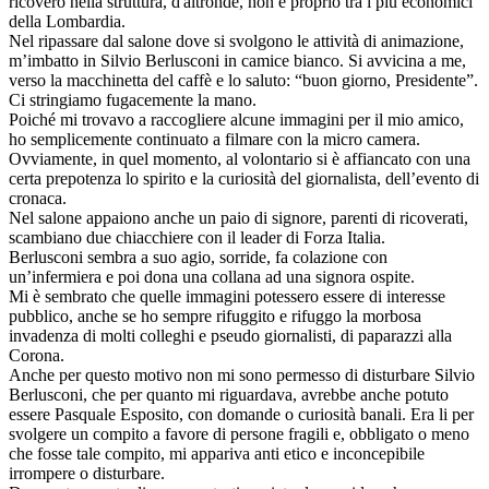
ricovero nella struttura, d'altronde, non è proprio tra i più economici
della Lombardia.
Nel ripassare dal salone dove si svolgono le attività di animazione,
m’imbatto in Silvio Berlusconi in camice bianco. Si avvicina a me,
verso la macchinetta del caffè e lo saluto: “buon giorno, Presidente”.
Ci stringiamo fugacemente la mano.
Poiché mi trovavo a raccogliere alcune immagini per il mio amico,
ho semplicemente continuato a filmare con la micro camera.
Ovviamente, in quel momento, al volontario si è affiancato con una
certa prepotenza lo spirito e la curiosità del giornalista, dell’evento di
cronaca.
Nel salone appaiono anche un paio di signore, parenti di ricoverati,
scambiano due chiacchiere con il leader di Forza Italia.
Berlusconi sembra a suo agio, sorride, fa colazione con
un’infermiera e poi dona una collana ad una signora ospite.
Mi è sembrato che quelle immagini potessero essere di interesse
pubblico, anche se ho sempre rifuggito e rifuggo la morbosa
invadenza di molti colleghi e pseudo giornalisti, di paparazzi alla
Corona.
Anche per questo motivo non mi sono permesso di disturbare Silvio
Berlusconi, che per quanto mi riguardava, avrebbe anche potuto
essere Pasquale Esposito, con domande o curiosità banali. Era li per
svolgere un compito a favore di persone fragili e, obbligato o meno
che fosse tale compito, mi appariva anti etico e inconcepibile
irrompere o disturbare.