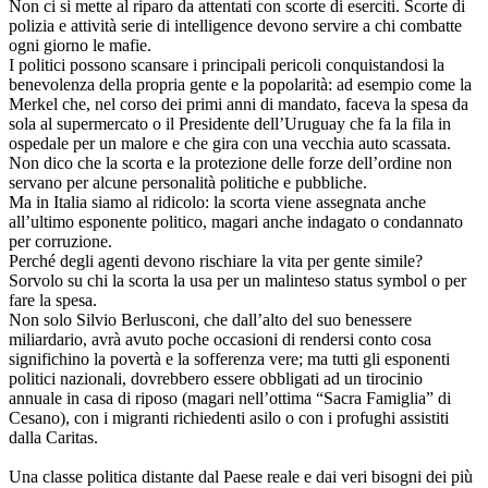
Non ci si mette al riparo da attentati con scorte di eserciti. Scorte di
polizia e attività serie di intelligence devono servire a chi combatte
ogni giorno le mafie.
I politici possono scansare i principali pericoli conquistandosi la
benevolenza della propria gente e la popolarità: ad esempio come la
Merkel che, nel corso dei primi anni di mandato, faceva la spesa da
sola al supermercato o il Presidente dell’Uruguay che fa la fila in
ospedale per un malore e che gira con una vecchia auto scassata.
Non dico che la scorta e la protezione delle forze dell’ordine non
servano per alcune personalità politiche e pubbliche.
Ma in Italia siamo al ridicolo: la scorta viene assegnata anche
all’ultimo esponente politico, magari anche indagato o condannato
per corruzione.
Perché degli agenti devono rischiare la vita per gente simile?
Sorvolo su chi la scorta la usa per un malinteso status symbol o per
fare la spesa.
Non solo Silvio Berlusconi, che dall’alto del suo benessere
miliardario, avrà avuto poche occasioni di rendersi conto cosa
significhino la povertà e la sofferenza vere; ma tutti gli esponenti
politici nazionali, dovrebbero essere obbligati ad un tirocinio
annuale in casa di riposo (magari nell’ottima “Sacra Famiglia” di
Cesano), con i migranti richiedenti asilo o con i profughi assistiti
dalla Caritas.
Una classe politica distante dal Paese reale e dai veri bisogni dei più