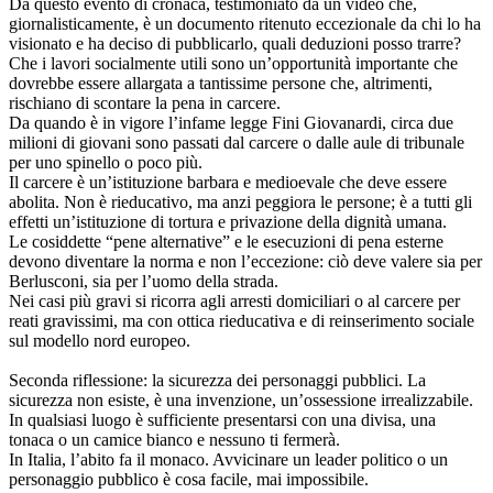
Da questo evento di cronaca, testimoniato da un video che,
giornalisticamente, è un documento ritenuto eccezionale da chi lo ha
visionato e ha deciso di pubblicarlo, quali deduzioni posso trarre?
Che i lavori socialmente utili sono un’opportunità importante che
dovrebbe essere allargata a tantissime persone che, altrimenti,
rischiano di scontare la pena in carcere.
Da quando è in vigore l’infame legge Fini Giovanardi, circa due
milioni di giovani sono passati dal carcere o dalle aule di tribunale
per uno spinello o poco più.
Il carcere è un’istituzione barbara e medioevale che deve essere
abolita. Non è rieducativo, ma anzi peggiora le persone; è a tutti gli
effetti un’istituzione di tortura e privazione della dignità umana.
Le cosiddette “pene alternative” e le esecuzioni di pena esterne
devono diventare la norma e non l’eccezione: ciò deve valere sia per
Berlusconi, sia per l’uomo della strada.
Nei casi più gravi si ricorra agli arresti domiciliari o al carcere per
reati gravissimi, ma con ottica rieducativa e di reinserimento sociale
sul modello nord europeo.
Seconda riflessione: la sicurezza dei personaggi pubblici. La
sicurezza non esiste, è una invenzione, un’ossessione irrealizzabile.
In qualsiasi luogo è sufficiente presentarsi con una divisa, una
tonaca o un camice bianco e nessuno ti fermerà.
In Italia, l’abito fa il monaco. Avvicinare un leader politico o un
personaggio pubblico è cosa facile, mai impossibile.