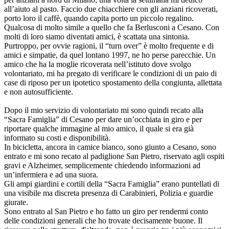
all’aiuto al pasto. Faccio due chiacchiere con gli anziani ricoverati,
porto loro il caffè, quando capita porto un piccolo regalino.
Qualcosa di molto simile a quello che fa Berlusconi a Cesano. Con
molti di loro siamo diventati amici, è scattata una sintonia.
Purtroppo, per ovvie ragioni, il “turn over” è molto frequente e di
amici e simpatie, da quel lontano 1997, ne ho perse parecchie. Un
amico che ha la moglie ricoverata nell’istituto dove svolgo
volontariato, mi ha pregato di verificare le condizioni di un paio di
case di riposo per un ipotetico spostamento della congiunta, allettata
e non autosufficiente.
Dopo il mio servizio di volontariato mi sono quindi recato alla
“Sacra Famiglia” di Cesano per dare un’occhiata in giro e per
riportare qualche immagine al mio amico, il quale si era già
informato su costi e disponibilità.
In bicicletta, ancora in camice bianco, sono giunto a Cesano, sono
entrato e mi sono recato al padiglione San Pietro, riservato agli ospiti
gravi e Alzheimer, semplicemente chiedendo informazioni ad
un’infermiera e ad una suora.
Gli ampi giardini e cortili della “Sacra Famiglia” erano puntellati di
una visibile ma discreta presenza di Carabinieri, Polizia e guardie
giurate.
Sono entrato al San Pietro e ho fatto un giro per rendermi conto
delle condizioni generali che ho trovate decisamente buone. Il