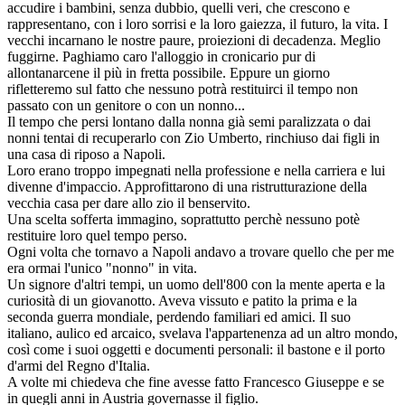
accudire i bambini, senza dubbio, quelli veri, che crescono e
rappresentano, con i loro sorrisi e la loro gaiezza, il futuro, la vita. I
vecchi incarnano le nostre paure, proiezioni di decadenza. Meglio
fuggirne. Paghiamo caro l'alloggio in cronicario pur di
allontanarcene il più in fretta possibile. Eppure un giorno
rifletteremo sul fatto che nessuno potrà restituirci il tempo non
passato con un genitore o con un nonno...
Il tempo che persi lontano dalla nonna già semi paralizzata o dai
nonni tentai di recuperarlo con Zio Umberto, rinchiuso dai figli in
una casa di riposo a Napoli.
Loro erano troppo impegnati nella professione e nella carriera e lui
divenne d'impaccio. Approfittarono di una ristrutturazione della
vecchia casa per dare allo zio il benservito.
Una scelta sofferta immagino, soprattutto perchè nessuno potè
restituire loro quel tempo perso.
Ogni volta che tornavo a Napoli andavo a trovare quello che per me
era ormai l'unico "nonno" in vita.
Un signore d'altri tempi, un uomo dell'800 con la mente aperta e la
curiosità di un giovanotto. Aveva vissuto e patito la prima e la
seconda guerra mondiale, perdendo familiari ed amici. Il suo
italiano, aulico ed arcaico, svelava l'appartenenza ad un altro mondo,
così come i suoi oggetti e documenti personali: il bastone e il porto
d'armi del Regno d'Italia.
A volte mi chiedeva che fine avesse fatto Francesco Giuseppe e se
in quegli anni in Austria governasse il figlio.