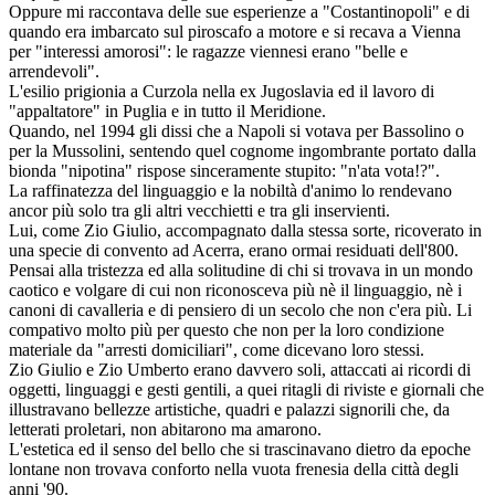
Oppure mi raccontava delle sue esperienze a "Costantinopoli" e di
quando era imbarcato sul piroscafo a motore e si recava a Vienna
per "interessi amorosi": le ragazze viennesi erano "belle e
arrendevoli".
L'esilio prigionia a Curzola nella ex Jugoslavia ed il lavoro di
"appaltatore" in Puglia e in tutto il Meridione.
Quando, nel 1994 gli dissi che a Napoli si votava per Bassolino o
per la Mussolini, sentendo quel cognome ingombrante portato dalla
bionda "nipotina" rispose sinceramente stupito: "n'ata vota!?".
La raffinatezza del linguaggio e la nobiltà d'animo lo rendevano
ancor più solo tra gli altri vecchietti e tra gli inservienti.
Lui, come Zio Giulio, accompagnato dalla stessa sorte, ricoverato in
una specie di convento ad Acerra, erano ormai residuati dell'800.
Pensai alla tristezza ed alla solitudine di chi si trovava in un mondo
caotico e volgare di cui non riconosceva più nè il linguaggio, nè i
canoni di cavalleria e di pensiero di un secolo che non c'era più. Li
compativo molto più per questo che non per la loro condizione
materiale da "arresti domiciliari", come dicevano loro stessi.
Zio Giulio e Zio Umberto erano davvero soli, attaccati ai ricordi di
oggetti, linguaggi e gesti gentili, a quei ritagli di riviste e giornali che
illustravano bellezze artistiche, quadri e palazzi signorili che, da
letterati proletari, non abitarono ma amarono.
L'estetica ed il senso del bello che si trascinavano dietro da epoche
lontane non trovava conforto nella vuota frenesia della città degli
anni '90.