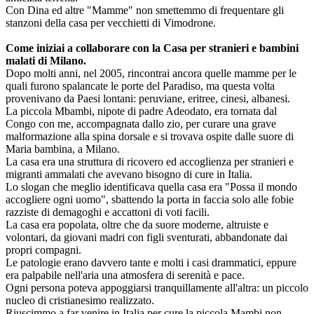
Con Dina ed altre "Mamme" non smettemmo di frequentare gli
stanzoni della casa per vecchietti di Vimodrone.
Come iniziai a collaborare con la Casa per stranieri e bambini
malati di Milano.
Dopo molti anni, nel 2005, rincontrai ancora quelle mamme per le
quali furono spalancate le porte del Paradiso, ma questa volta
provenivano da Paesi lontani: peruviane, eritree, cinesi, albanesi.
La piccola Mbambi, nipote di padre Adeodato, era tornata dal
Congo con me, accompagnata dallo zio, per curare una grave
malformazione alla spina dorsale e si trovava ospite dalle suore di
Maria bambina, a Milano.
La casa era una struttura di ricovero ed accoglienza per stranieri e
migranti ammalati che avevano bisogno di cure in Italia.
Lo slogan che meglio identificava quella casa era "Possa il mondo
accogliere ogni uomo", sbattendo la porta in faccia solo alle fobie
razziste di demagoghi e accattoni di voti facili.
La casa era popolata, oltre che da suore moderne, altruiste e
volontari, da giovani madri con figli sventurati, abbandonate dai
propri compagni.
Le patologie erano davvero tante e molti i casi drammatici, eppure
era palpabile nell'aria una atmosfera di serenità e pace.
Ogni persona poteva appoggiarsi tranquillamente all'altra: un piccolo
nucleo di cristianesimo realizzato.
Riuscimmo a far venire in Italia per cure la piccola Mambi non