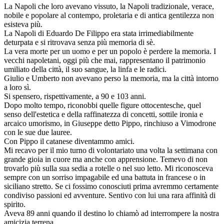
La Napoli che loro avevano vissuto, la Napoli tradizionale, verace,
nobile e popolare al contempo, proletaria e di antica gentilezza non
esisteva più.
La Napoli di Eduardo De Filippo era stata irrimediabilmente
deturpata e si ritrovava senza più memoria di sè.
La vera morte per un uomo e per un popolo è perdere la memoria. I
vecchi napoletani, oggi più che mai, rappresentano il patrimonio
umiliato della città, il suo sangue, la linfa e le radici.
Giulio e Umberto non avevano perso la memoria, ma la città intorno
a loro sì.
Si spensero, rispettivamente, a 90 e 103 anni.
Dopo molto tempo, riconobbi quelle figure ottocentesche, quel
senso dell'estetica e della raffinatezza di concetti, sottile ironia e
arcaico umorismo, in Giuseppe detto Pippo, rinchiuso a Vimodrone
con le sue due lauree.
Con Pippo il catanese diventammo amici.
Mi recavo per il mio turno di volontariato una volta la settimana con
grande gioia in cuore ma anche con apprensione. Temevo di non
trovarlo più sulla sua sedia a rotelle o nel suo letto. Mi riconosceva
sempre con un sorriso impagabile ed una battuta in francese o in
siciliano stretto. Se ci fossimo conosciuti prima avremmo certamente
condiviso passioni ed avventure. Sentivo con lui una rara affinità di
spirito.
Aveva 89 anni quando il destino lo chiamò ad interrompere la nostra
amicizia terrena.