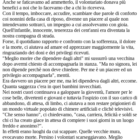
Anche se faticavamo ad ammetterlo, il volontariato donava più
benefici a noi che lo facevamo che a chi lo riceveva.
Con il tempo, imboccare, accudire, scambiare due parole di conforto
coi nonnini della casa di riposo, divenne un piacere al quale non
intendevamo sottrarci, un impegno a cui assolvevamo con gioia.
Quell'infantile, innocente, tenerezza dei cent'anni era diventata la
nostra compagna di strada.
Forse, il quotidiano rapporto e confronto con la sofferenza, il dolore
e la morte, ci aiutava ad amare ed apprezzare maggiormente la vita,
ringraziando dei doni e dei privilegi ricevuti.
"Meglio morire che dipendere dagli altri" mi sussurrò una vecchina
dopo avermi chiesto di accompagnarla in stanza. "Ma no signora, lei
non dipende perchè non deve chiedere. Per me è un piacere ed un
privilegio accompagnarla", mentii.
Era davvero un piacere per me, ma lei dipendeva dagli altri, eccome.
Quanta saggezza c'era in quei bambini invecchiati.
Nei nostri cuori continuava a galoppare la gioventù, l'amore per le
cose belle, divertenti e giovani e tuttavia l'ospizio con il suo carico di
abbandono, di attesa, di limbo, ci aiutava a non restare prigionieri di
un mondo virtuale popolato di chimere artificiali e clichè televisivi.
"Che senso hanno", ci chiedevamo, "casa, carriera, felicità e soldi se
chi ci ha creato giace in attesa di compiere i suoi giorni in un luogo
freddo e anonimo?".
In effetti erano luoghi da cui scappare. Quelle vecchie mura,
evocavano morte. Persino i volontari scarseggiavano. Meglio