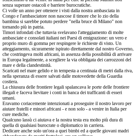
senza superare ostacoli e barriere burocratiche.
Ci volle un anno per ottenere i visti dalla nostra ambasciata in
Congo e l'ambasciatore non nascose il timore che lo zio della
bambina si sarebbe potuto perdere "nella bruce di Milano" non
tornando più in patria.
Timori infondati che tuttavia svelavano l'atteggiamento di molte
ambasciate e consolati italiani nei Paesi di emigrazione: un vero e
proprio muro di gomma per respingere le richieste di visto. Un
atteggiamento, sicuramente ispirato direttamente dal nostro Governo,
che costringeva molti africani, in assenza della possibilità di arrivare
in Europa legalmente, a scegliere la via obbligata dei carrozzoni del
mare e della clandestinità.
Scaricati nel mare gelido e in tempesta a centinaia di metri dalla riva,
nella speranza di essere salvati dalle motovedette della Guardia
costiera.
La chiusura delle frontiere legali spalancava le porte delle frontiere
illegali e faceva lievitare i conti in banca dei trafficanti di esseri
umani.
Eravamo coriacemente intenzionati a proseguire il nostro lavoro per
aiutare fratelli e minori africani - e non solo - a venire in Italia per
cure mediche.
Qualcuno lassù ci aiutava e la nostra testa era molto più dura di
quella di qualsiasi burocrate o diplomatico in carriera.
Dedicare anche solo un'ora a quei bimbi ed a quelle giovani madri