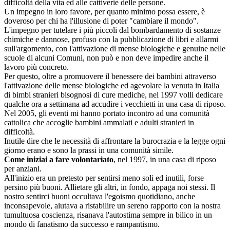
difficoltà della vita ed alle cattiverie delle persone.
Un impegno in loro favore, per quanto minimo possa essere, è
doveroso per chi ha l'illusione di poter "cambiare il mondo".
L'impegno per tutelare i più piccoli dal bombardamento di sostanze
chimiche e dannose, profuso con la pubblicazione di libri e allarmi
sull'argomento, con l'attivazione di mense biologiche e genuine nelle
scuole di alcuni Comuni, non può e non deve impedire anche il
lavoro più concreto.
Per questo, oltre a promuovere il benessere dei bambini attraverso
l'attivazione delle mense biologiche ed agevolare la venuta in Italia
di bimbi stranieri bisognosi di cure mediche, nel 1997 volli dedicare
qualche ora a settimana ad accudire i vecchietti in una casa di riposo.
Nel 2005, gli eventi mi hanno portato incontro ad una comunità
cattolica che accoglie bambini ammalati e adulti stranieri in
difficoltà.
Inutile dire che le necessità di affrontare la burocrazia e la legge ogni
giorno erano e sono la prassi in una comunità simile.
Come iniziai a fare volontariato
, nel 1997, in una casa di riposo
per anziani.
All'inizio era un pretesto per sentirsi meno soli ed inutili, forse
persino più buoni. Allietare gli altri, in fondo, appaga noi stessi. Il
nostro sentirci buoni occultava l'egoismo quotidiano, anche
inconsapevole, aiutava a ristabilire un sereno rapporto con la nostra
tumultuosa coscienza, risanava l'autostima sempre in bilico in un
mondo di fanatismo da successo e rampantismo.