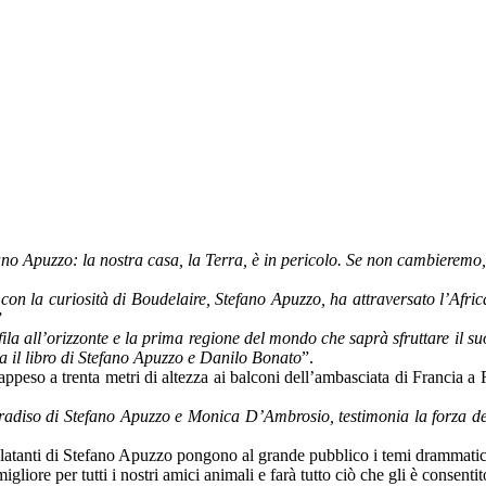
o Apuzzo: la nostra casa, la Terra, è in pericolo. Se non cambieremo, e 
 la curiosità di Boudelaire, Stefano Apuzzo, ha attraversato l’Africa, 
”
ila all’orizzonte e la prima regione del mondo che saprà sfruttare il su
da il libro di Stefano Apuzzo e Danilo Bonato
”.
peso a trenta metri di altezza ai balconi dell’ambasciata di Francia a 
adiso di Stefano Apuzzo e Monica D’Ambrosio, testimonia la forza dell
clatanti di Stefano Apuzzo pongono al grande pubblico i temi drammatici 
igliore per tutti i nostri amici animali e farà tutto ciò che gli è consenti