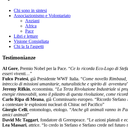
Chi sono in sintesi
Associazionismo e Volontariato
Anziani
Africa
Pace
Libri e letture
Visione Consigliata
Chi la fa l'aspetti
Testimonianze
Al Gore
, Premio Nobel per la Pace. “
Ce lo ricorda Eco-Logo di Stefan
esseri viventi…”
Fulco Pratesi
, già Presidente WWF Italia. “
Come novello Rimbaud, con
intreccio di missioni umanitarie, naturalistiche e spirito di
avventura
Jeremy Rifkin
, economista. “
La Terza Rivoluzione Industriale si prof
energie rinnovabili, sono il pilastro di questa rivoluzione, come ricor
Carlo Ripa di Meana
, già Commissario europeo. “Ricordo Stefano ap
a contestare le esplosioni nucleari di Chirac nel Pacifico”
Giorgio Celli
, entomologo, etologo. “
Anche gli animali vanno in Par
amici animali
”
David Mc Taggart
, fondatore di Greenpeace. “Le azioni plateali e e
Lea Massari
, attrice. “Io credo in Stefano e Stefano crede nel futuro m