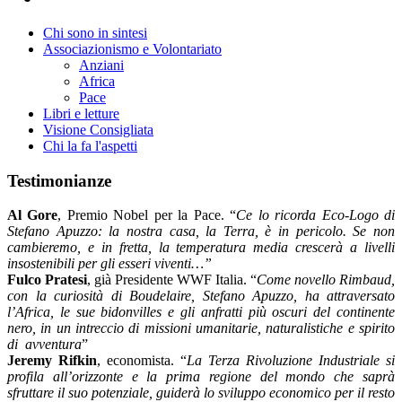
Chi sono in sintesi
Associazionismo e Volontariato
Anziani
Africa
Pace
Libri e letture
Visione Consigliata
Chi la fa l'aspetti
Testimonianze
Al Gore
, Premio Nobel per la Pace. “
Ce lo ricorda Eco-Logo di
Stefano Apuzzo: la nostra casa, la Terra, è in pericolo. Se non
cambieremo, e in fretta, la temperatura media crescerà a livelli
insostenibili per gli esseri viventi…”
Fulco Pratesi
, già Presidente WWF Italia. “
Come novello Rimbaud,
con la curiosità di Boudelaire, Stefano Apuzzo, ha attraversato
l’Africa, le sue bidonvilles e gli anfratti più oscuri del continente
nero, in un intreccio di missioni umanitarie, naturalistiche e spirito
di
avventura
”
Jeremy Rifkin
, economista. “
La Terza Rivoluzione Industriale si
profila all’orizzonte e la prima regione del mondo che saprà
sfruttare il suo potenziale, guiderà lo sviluppo economico per il resto