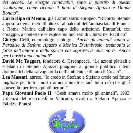
del secolo. Le energie rinnovabili, sono il pilastro di questa
rivoluzione, come ricorda il libro di Stefano Apuzzo e Danilo
Bonato
”.
Carlo Ripa di Meana
, già Commissario europeo. “Ricordo Stefano
appeso a trenta metri di altezza ai balconi dell’ambasciata di Francia
a Roma, Marina dall’altro capo dello striscione. Entrambi, con
coraggio, a contestare le esplosioni nucleari di Chirac nel Pacifico”
Giorgio Celli
, entomologo, etologo. “
Anche gli animali vanno in
Paradiso di Stefano Apuzzo e Monica D’Ambrosio, testimonia la
forza dell’amore e dello spirito che sopravvive alla morte. Anche
per i nostri amici animali
”
David Mc Taggart
, fondatore di Greenpeace. “Le azioni plateali e
eclatanti di Stefano Apuzzo pongono al grande pubblico i temi
drammatici della salvaguardia dell’ambiente e di tutto il Creato”.
Lea Massari
, attrice. “Io credo in Stefano e Stefano crede nel futuro
migliore per tutti i nostri amici animali e farà tutto ciò che gli è
consentito per loro, quindi per noi”
Papa Giovanni Paolo II
. “Gesù amava molto gli animali”, 1993,
Udienza del mercoledì in Vaticano, rivolto a Stefano Apuzzo e
Fabrizia Pratesi