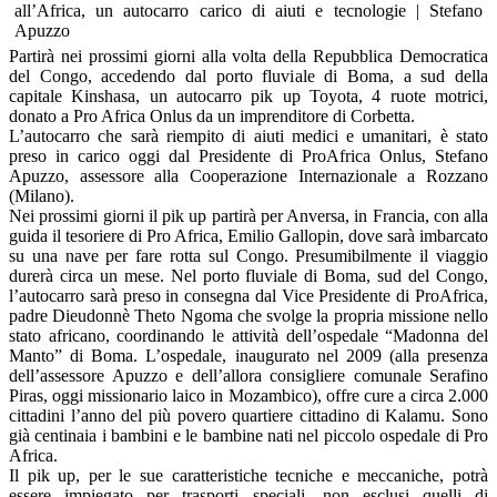
Partirà nei prossimi giorni alla volta della Repubblica Democratica
del Congo, accedendo dal porto fluviale di Boma, a sud della
capitale Kinshasa, un autocarro pik up Toyota, 4 ruote motrici,
donato a Pro Africa Onlus da un imprenditore di Corbetta.
L’autocarro che sarà riempito di aiuti medici e umanitari, è stato
preso in carico oggi dal Presidente di ProAfrica Onlus, Stefano
Apuzzo, assessore alla Cooperazione Internazionale a Rozzano
(Milano).
Nei prossimi giorni il pik up partirà per Anversa, in Francia, con alla
guida il tesoriere di Pro Africa, Emilio Gallopin, dove sarà imbarcato
su una nave per fare rotta sul Congo. Presumibilmente il viaggio
durerà circa un mese. Nel porto fluviale di Boma, sud del Congo,
l’autocarro sarà preso in consegna dal Vice Presidente di ProAfrica,
padre Dieudonnè Theto Ngoma che svolge la propria missione nello
stato africano, coordinando le attività dell’ospedale “Madonna del
Manto” di Boma. L’ospedale, inaugurato nel 2009 (alla presenza
dell’assessore Apuzzo e dell’allora consigliere comunale Serafino
Piras, oggi missionario laico in Mozambico), offre cure a circa 2.000
cittadini l’anno del più povero quartiere cittadino di Kalamu. Sono
già centinaia i bambini e le bambine nati nel piccolo ospedale di Pro
Africa.
Il pik up, per le sue caratteristiche tecniche e meccaniche, potrà
essere impiegato per trasporti speciali, non esclusi quelli di