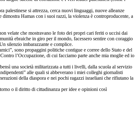
pora palestinese si attrezza, cerca nuovi linguaggi, nuove alleanze
me dimostra Hamas con i suoi razzi, la violenza è controproducente, a
n velate che mostravano le foto dei propri cari feriti o uccisi dai
Comunità ebraiche in giro per il mondo, facessero sentire con coraggio
. Un silenzio imbarazzante e complice.
ici”, sono propaggini politiche contigue e corree dello Stato e del
ei Contro l’Occupazione, di cui facciamo parte anche mia moglie ed io
sì una società militarizzata a tutti i livelli, dalla scuola al servizio
indipendenti” alle quali si abbeverano i miei colleghi giornalisti
razioni della diaspora e nei pochi ragazzi israeliani che rifiutano la
orno o il diritto di cittadinanza per idee e opinioni così