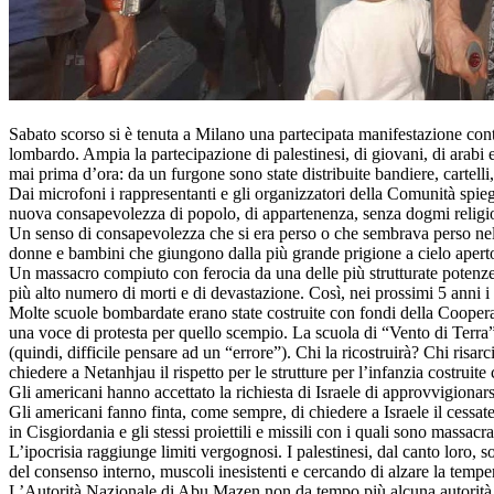
Sabato scorso si è tenuta a Milano una partecipata manifestazione contr
lombardo. Ampia la partecipazione di palestinesi, di giovani, di arabi 
mai prima d’ora: da un furgone sono state distribuite bandiere, cartell
Dai microfoni i rappresentanti e gli organizzatori della Comunità spiega
nuova consapevolezza di popolo, di appartenenza, senza dogmi religio
Un senso di consapevolezza che si era perso o che sembrava perso nella 
donne e bambini che giungono dalla più grande prigione a cielo aper
Un massacro compiuto con ferocia da una delle più strutturate potenze mi
più alto numero di morti e di devastazione. Così, nei prossimi 5 anni i 
Molte scuole bombardate erano state costruite con fondi della Coopera
una voce di protesta per quello scempio. La scuola di “Vento di Terra”,
(quindi, difficile pensare ad un “errore”). Chi la ricostruirà? Chi risar
chiedere a Netanhjau il rispetto per le strutture per l’infanzia costruite 
Gli americani hanno accettato la richiesta di Israele di approvvigionar
Gli americani fanno finta, come sempre, di chiedere a Israele il cessate 
in Cisgiordania e gli stessi proiettili e missili con i quali sono massacra
L’ipocrisia raggiunge limiti vergognosi. I palestinesi, dal canto loro,
del consenso interno, muscoli inesistenti e cercando di alzare la tempe
L’Autorità Nazionale di Abu Mazen non da tempo più alcuna autorità, n