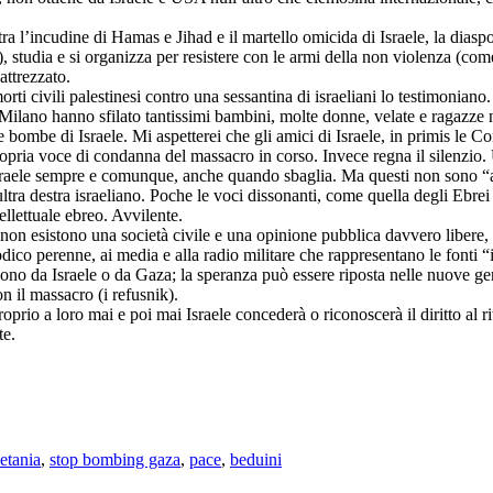
si tra l’incudine di Hamas e Jihad e il martello omicida di Israele, la dias
, studia e si organizza per resistere con le armi della non violenza (co
attrezzato.
rti civili palestinesi contro una sessantina di israeliani lo testimoniano.
Milano hanno sfilato tantissimi bambini, molte donne, velate e ragazze no
le bombe di Israele. Mi aspetterei che gli amici di Israele, in primis le 
propria voce di condanna del massacro in corso. Invece regna il silenzio
sraele sempre e comunque, anche quando sbaglia. Ma questi non sono “am
ltra destra israeliano. Poche le voci dissonanti, come quella degli Ebr
ellettuale ebreo. Avvilente.
 non esistono una società civile e una opinione pubblica davvero libere, ben
odico perenne, ai media e alla radio militare che rappresentano le fonti “
no da Israele o da Gaza; la speranza può essere riposta nelle nuove gene
n il massacro (i refusnik).
oprio a loro mai e poi mai Israele concederà o riconoscerà il diritto al rit
te.
betania
,
stop bombing gaza
,
pace
,
beduini