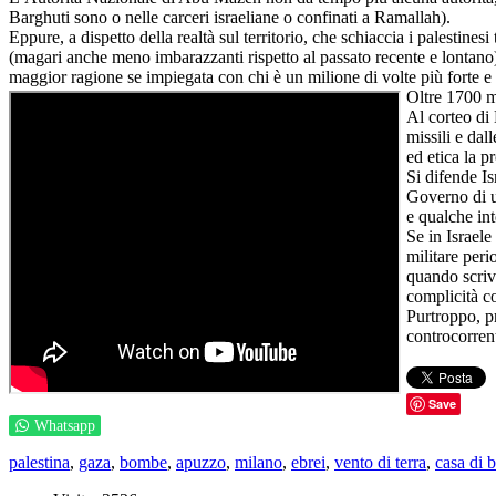
Barghuti sono o nelle carceri israeliane o confinati a Ramallah).
Eppure, a dispetto della realtà sul territorio, che schiaccia i palestine
(magari anche meno imbarazzanti rispetto al passato recente e lontano)
maggior ragione se impiegata con chi è un milione di volte più forte e 
Oltre 1700 mo
Al corteo di 
missili e dal
ed etica la 
Si difende I
Governo di u
e qualche int
Se in Israele
militare peri
quando scrivo
complicità co
Purtroppo, pr
controcorren
Save
Whatsapp
palestina
,
gaza
,
bombe
,
apuzzo
,
milano
,
ebrei
,
vento di terra
,
casa di 