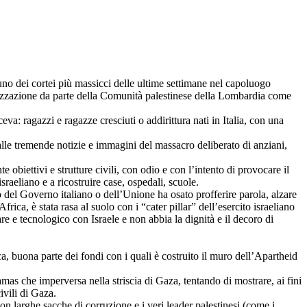
 uno dei cortei più massicci delle ultime settimane nel capoluogo
rganizzazione da parte della Comunità palestinese della Lombardia come
va: ragazzi e ragazze cresciuti o addirittura nati in Italia, con una
alle tremende notizie e immagini del massacro deliberato di anziani,
obiettivi e strutture civili, con odio e con l’intento di provocare il
sraeliano e a ricostruire case, ospedali, scuole.
del Governo italiano o dell’Unione ha osato profferire parola, alzare
a, è stata rasa al suolo con i “cater pillar” dell’esercito israeliano
are e tecnologico con Israele e non abbia la dignità e il decoro di
ica, buona parte dei fondi con i quali è costruito il muro dell’Apartheid
mas che imperversa nella striscia di Gaza, tentando di mostrare, ai fini
ivili di Gaza.
 larghe sacche di corruzione e i veri leader palestinesi (come i