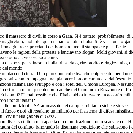
o il massacro di civili in corso a Gaza. Si è trattato, probabilmente, di
e maghrebini, molti dei quali italiani o nati in Italia. Si è vista una o
i, immagini raccapriccianti dei bombardamenti stampate e plastificate.
vano le ragioni della protesta e lanciavano slogan. Molti giovani, si dice
si o odio atavico verso alcuno.
diaspora palestinese in Italia, rinsaldato, rinvigorito e ringiovanito, d
to del mondo.
litari della terra. Una punizione collettiva che colpisce deliberatamente 
gazawi saranno impegnati nel piangere i propri cari uccisi dall’esercito i
zione italiana allo sviluppo e con i soldi dell’Unione Europea. Nessuno 
 costruita con un piccolo aiuto anche del Comune di Rozzano e di ProAfric
cirà i danni? E’ mai possibile che l’Italia abbia in essere un accordo milit
con i fondi italiani?
si alle munizioni USA ammassate nei campus militari a stelle e strisce.
il fuoco e poi gli regalano un miliardo per il sistema di difesa missilist
ti i civili nella gabbia di Gaza.
 sono divisi su tutto, con capacità di comunicazione molto scarsa e con Ha
ratura del conflitto, ignorando la disumana condizione che subiscono i c
on ottiene da Israele e USA null’altro che elemosina internazionale, con