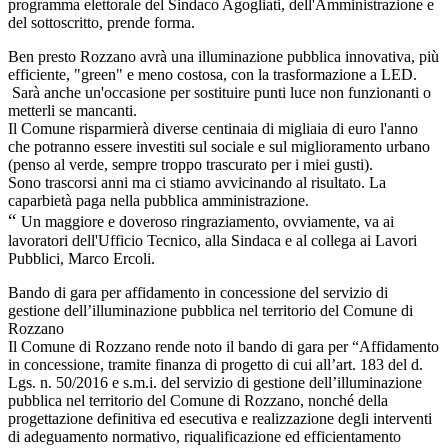
programma elettorale del Sindaco Agogliati, dell'Amministrazione e
del sottoscritto, prende forma.
Ben presto Rozzano avrà una illuminazione pubblica innovativa, più
efficiente, "green" e meno costosa, con la trasformazione a LED.
Sarà anche un'occasione per sostituire punti luce non funzionanti o
metterli se mancanti.
Il Comune risparmierà diverse centinaia di migliaia di euro l'anno
che potranno essere investiti sul sociale e sul miglioramento urbano
(penso al verde, sempre troppo trascurato per i miei gusti).
Sono trascorsi anni ma ci stiamo avvicinando al risultato.
La
caparbietà paga nella pubblica amministrazione.
“
Un maggiore e doveroso ringraziamento, ovviamente, va ai
lavoratori dell'Ufficio Tecnico, alla Sindaca e al collega ai Lavori
Pubblici, Marco Ercoli.
Bando di gara per affidamento in concessione del servizio di
gestione dell’illuminazione pubblica nel territorio del Comune di
Rozzano
Il Comune di Rozzano rende noto il bando di gara per “Affidamento
in concessione, tramite finanza di progetto di cui all’art. 183 del d.
Lgs. n. 50/2016 e s.m.i. del servizio di gestione dell’illuminazione
pubblica nel territorio del Comune di Rozzano, nonché della
progettazione definitiva ed esecutiva e realizzazione degli interventi
di adeguamento normativo, riqualificazione ed efficientamento